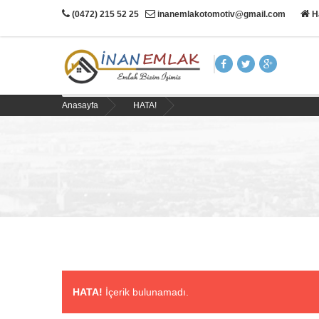
(0472) 215 52 25
inanemlakotomotiv@gmail.com
H
Anasayfa
HATA!
HATA!
İçerik bulunamadı.