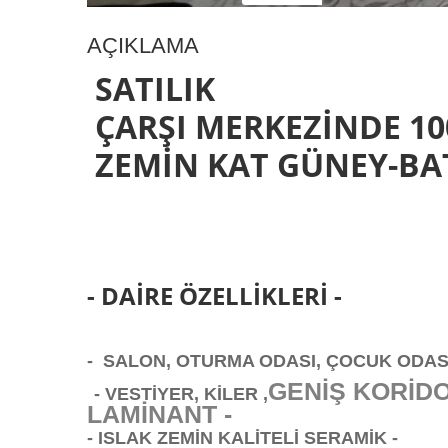
AÇIKLAMA
SATILIK
ÇARŞI MERKEZİNDE 100
ZEMİN KAT GÜNEY-BAT
- DAİRE ÖZELLİKLERİ -
- SALON, OTURMA ODASI, ÇOCUK ODASI
GENİŞ KORİDO
- VESTİYER, KİLER ,
LAMİNANT -
- ISLAK ZEMİN KALİTELİ SERAMİK -