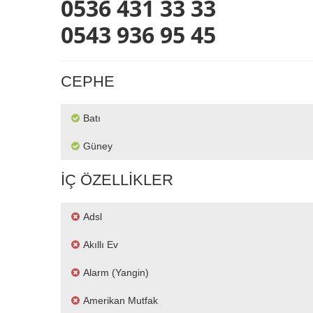
0536 431 33 33
0543 936 95 45
CEPHE
Batı
Güney
İÇ ÖZELLIKLER
Adsl
Akıllı Ev
Alarm (yangin)
Amerikan Mutfak