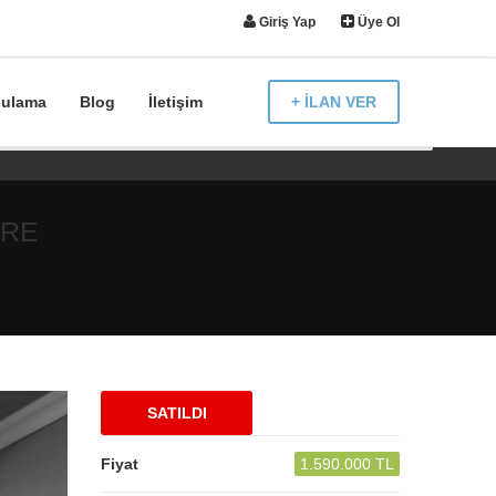
Giriş Yap
Üye Ol
gulama
Blog
İletişim
+ İLAN VER
İRE
SATILDI
Fiyat
1.590.000 TL