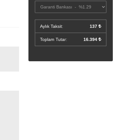
Aylık Taksit:
137
Toplam Tutar:
16.394