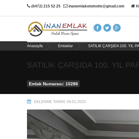
(0472) 215 52 25
inanemlakotomotiv@gmail.com
H
Anasayfa
Emlaklar
SATILIK ÇARŞIDA 100. YIL P
SATILIK ÇARŞIDA 100. YIL PA
Emlak Numarası: 10288
EKLENME TARIHI: 09.01.2025