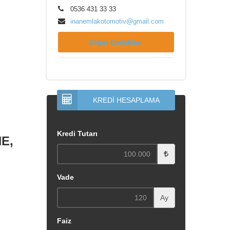
0536 431 33 33
inanemlakotomotiv@gmail.com
Diğer Emlakları
KREDİ HESAPLAMA
Kredi Tutarı
E,
Vade
Ay
Faiz